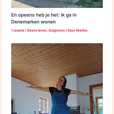
En opeens heb je het: ik ga in
Denemarken wonen
1 reactie
/
Deens leven
,
Emigreren
/ Door
Marlies