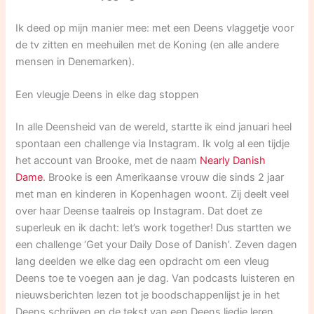
Ik deed op mijn manier mee: met een Deens vlaggetje voor
de tv zitten en meehuilen met de Koning (en alle andere
mensen in Denemarken).
Een vleugje Deens in elke dag stoppen
In alle Deensheid van de wereld, startte ik eind januari heel
spontaan een challenge via Instagram. Ik volg al een tijdje
het account van Brooke, met de naam
Nearly Danish
Dame
. Brooke is een Amerikaanse vrouw die sinds 2 jaar
met man en kinderen in Kopenhagen woont. Zij deelt veel
over haar Deense taalreis op Instagram. Dat doet ze
superleuk en ik dacht: let’s work together! Dus startten we
een challenge ‘Get your Daily Dose of Danish’. Zeven dagen
lang deelden we elke dag een opdracht om een vleug
Deens toe te voegen aan je dag. Van podcasts luisteren en
nieuwsberichten lezen tot je boodschappenlijst je in het
Deens schrijven en de tekst van een Deens liedje leren.