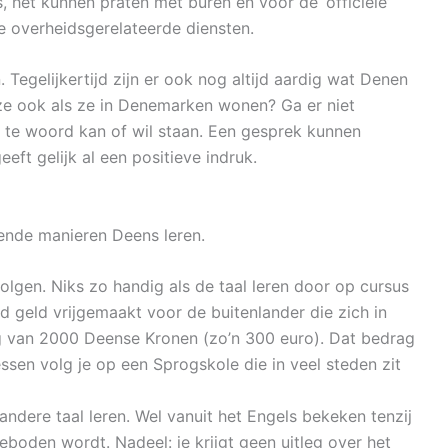
, het kunnen praten met buren en voor de ‘officiële’
e overheidsgerelateerde diensten.
. Tegelijkertijd zijn er ook nog altijd aardig wat Denen
e ook als ze in Denemarken wonen? Ga er niet
s te woord kan of wil staan. Een gesprek kunnen
t gelijk al een positieve indruk.
lende manieren Deens leren.
olgen. Niks zo handig als de taal leren door op cursus
d geld vrijgemaakt voor de buitenlander die zich in
g van 2000 Deense Kronen (zo’n 300 euro). Dat bedrag
lessen volg je op een Sprogskole die in veel steden zit
andere taal leren. Wel vanuit het Engels bekeken tenzij
boden wordt. Nadeel: je krijgt geen uitleg over het