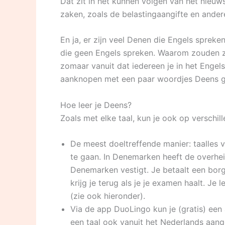
Dat zit in het kunnen volgen van het nieuws
zaken, zoals de belastingaangifte en ander
En ja, er zijn veel Denen die Engels spreken
die geen Engels spreken. Waarom zouden z
zomaar vanuit dat iedereen je in het Engel
aanknopen met een paar woordjes Deens geef
Hoe leer je Deens?
Zoals met elke taal, kun je ook op verschil
De meest doeltreffende manier: taalles v
te gaan. In Denemarken heeft de overhei
Denemarken vestigt. Je betaalt een bor
krijg je terug als je je examen haalt. Je 
(zie ook hieronder).
Via de app DuoLingo kun je (gratis) een 
een taal ook vanuit het Nederlands aange