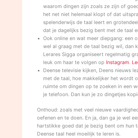
waarom dingen zijn zoals ze zijn of go
het net niet helemaal klopt of dat uitspr
spelenderwijs de taal leert en grotendee
dat je dagelijks bezig bent met de taal 
Ook online en wat meer diepgang: een on
wel al graag met de taal bezig wil, dan
Lerares Sigga organiseert regelmatig grat
leuk om haar te volgen op
Instagram
.
Le
Deense televisie kijken, Deens nieuws le
met de taal, hoe makkelijker het wordt o
ruimte om dingen op te zoeken in een 
je telefoon. Dan kun je zo dingetjes kop
Onthoud: zoals met veel nieuwe vaardighede
oefenen en te doen. En ja, dan ga je wel 
hartstikke goed dat je bezig bent om hun ta
Deense taal heel moeilijk te leren is.