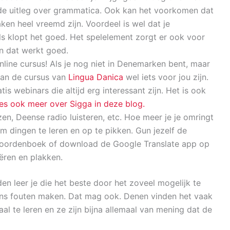
ede uitleg over grammatica. Ook kan het voorkomen dat
aken heel vreemd zijn. Voordeel is wel dat je
ls klopt het goed. Het spelelement zorgt er ook voor
en dat werkt goed.
line cursus! Als je nog niet in Denemarken bent, maar
 kan de cursus van
Lingua Danica
wel iets voor jou zijn.
is webinars die altijd erg interessant zijn. Het is ook
es ook meer over Sigga in deze blog.
zen, Deense radio luisteren, etc. Hoe meer je je omringt
m dingen te leren en op te pikken. Gun jezelf de
woordenboek of download de Google Translate app op
iëren en plakken.
n leer je die het beste door het zoveel mogelijk te
eens fouten maken. Dat mag ook. Denen vinden het vaak
al te leren en ze zijn bijna allemaal van mening dat de