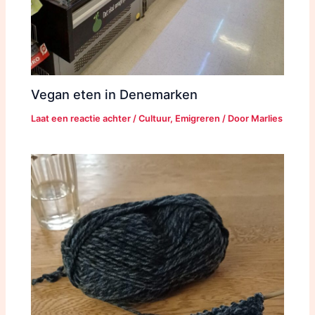
Vegan eten in Denemarken
Laat een reactie achter
/
Cultuur
,
Emigreren
/ Door
Marlies