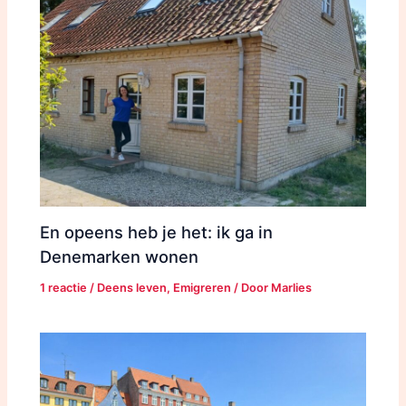
En opeens heb je het: ik ga in
Denemarken wonen
1 reactie
/
Deens leven
,
Emigreren
/ Door
Marlies